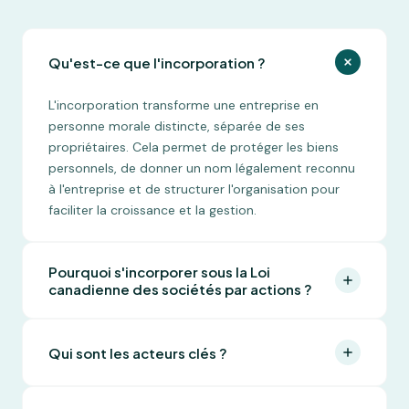
Qu'est-ce que l'incorporation ?
L'incorporation transforme une entreprise en
personne morale distincte, séparée de ses
propriétaires. Cela permet de protéger les biens
personnels, de donner un nom légalement reconnu
à l'entreprise et de structurer l'organisation pour
faciliter la croissance et la gestion.
Pourquoi s'incorporer sous la Loi
canadienne des sociétés par actions ?
S'incorporer sous la Loi canadienne sur les sociétés
par actions permet d'exploiter une entreprise à
Qui sont les acteurs clés ?
l'échelle nationale avec un nom protégé dans tout
le Canada. Cette structure offre également une
Les principaux acteurs d'une société par actions