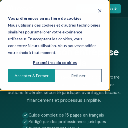
Télécharger le guide
Vos préférences en matière de cookies
Nous utilisons des cookies et d'autres technologies
similaires pour améliorer votre expérience
Guide gratuit — 15 pages
utilisateur. En acceptant les cookies, vous
consentez à leur utilisation. Vous pouvez modifier
Incorporer son entreprise
votre choix à tout moment.
au Canada
Paramètres du cookies
Accepter & Fermer
Refuser
Tout ce que vous devez savoir pour incorporer votre
entreprise au Canada sous la LCSA : société par
actions fédérale, sécurité juridique, avantages fiscaux,
financement et processus simplifié.
Guide complet de 15 pages en français
Rédigé par des professionnels juridiques