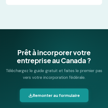
le nom n'est pas déjà utilisé par une autre
L'incorporation peut se faire en autonomie, mais
entreprise au Canada.
l'accompagnement professionnel permet de :
Rédiger correctement statuts et conventions.
Éviter les erreurs administratives ou légales.
Optimiser la structure de l'entreprise selon ses
objectifs et besoins.
Prêt à incorporer votre
entreprise au Canada ?
Téléchargez le guide gratuit et faites le premier pas
vers votre incorporation fédérale.
Remonter au formulaire