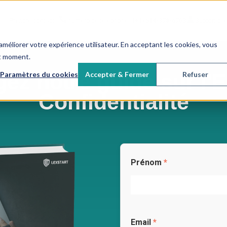
Prendre contact :
numéro de téléphone :
(+1) 514-378-6703
Support cli
améliorer votre expérience utilisateur. En acceptant les cookies, vous
ut moment.
ez notre guide sur l'
Paramètres du cookies
Accepter & Fermer
Refuser
Confidentialité
Prénom
*
Email
*