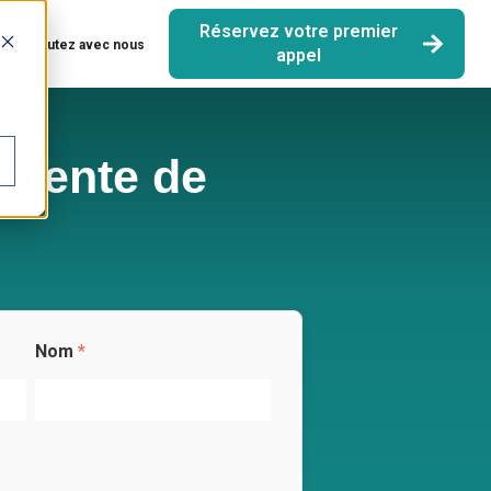
Réservez votre premier
ent:
Discutez avec nous
appel
Entente de
Nom
*