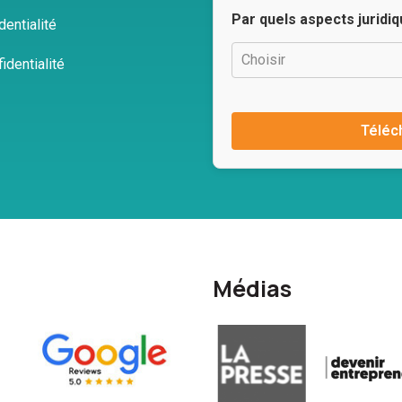
Par quels aspects juridi
entialité
identialité
Médias